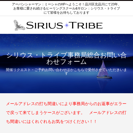
アーバンシャーマン：ミーシャのHPへようこそ！品川区北品川にて23年、
お客様に愛され続けるヒーリングスクール&サロン：シリウス・トライブ
にて皆様をお待ちしております
シリウス・トライブ事務局総合お問い合
わせフォーム
開催リクエスト・ご予約お問い合わせほかこちらで受付させていただきいま
す
メールアドレスの打ち間違いにより事務局からのお返事がエラー
で戻って来てしまうケースがございます。 メールアドレスの打
ち間違いにはくれぐれもお気をつけください！！