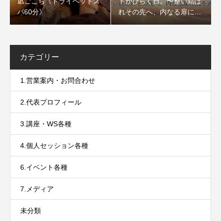
凪ごこち《ドライヘッドス
トがひらく日。〜整い結ば
パ60分》
れその先へ、内なる扉に風
を通すセッション〜
カテゴリー
1.営業案内・お問合わせ
2.代表プロフィール
3.講座・WS各種
4.個人セッション各種
6.イベント各種
7.メディア
未分類