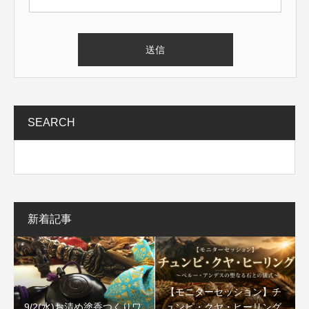
SEARCH
新着記事
【モニターセッション】チ
9/2(水)お清め塗香つくりワ
ュンピ・クヤ・ヒーリング