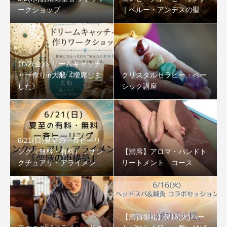
ークショップ
｜ペルー・アンデスの聖な
る石
10/2(金)ドリームキャッチ
ャー作りin大船《増席しま
クリスタルセラピー・ベー
した》
シック講座
6/21(日)夏至の一斉ヒーリ
ング（無料・有料）：サン
【満席】アロマ・ハンドト
クチュアリ・アライメント
リートメント コース
「聖域の再構築」
【満員御礼】6/16(火)ハー