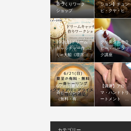
香つくりワーク
ション】チュン
ショップ
ピ・クヤ・ヒー
リング｜ペル
ー・アンデスの
聖なる石
10/2(金)ドリーム
クリスタルセラ
キャッチャー作
ピー・ベーシッ
りin大船《増席し
ク講座
ました》
6/21(日)夏至の一
【満席】アロ
斉ヒーリング
マ・ハンドトリ
（無料・有
ートメント コ
料）：サンクチ
ース
ュアリ・アライ
メント「聖域の
再構築」
カテゴリー