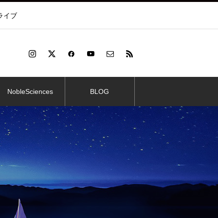
ライブ
NobleSciences
BLOG