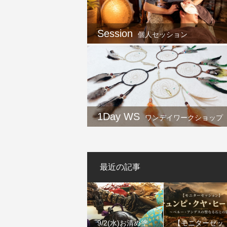
Session
個人セッション
1Day WS
ワンデイワークショップ
最近の記事
9/2(水)お清め塗
【モニターセッ