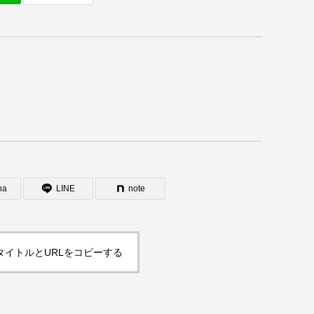
na
LINE
note
タイトルとURLをコピーする