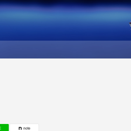
E
note