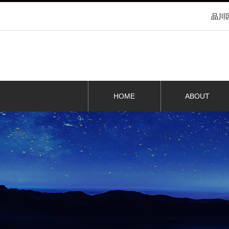
品川
HOME
ABOUT