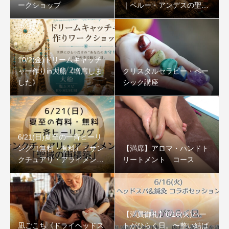
ークショップ
｜ペルー・アンデスの聖な
る石
10/2(金)ドリームキャッチ
ャー作りin大船《増席しま
クリスタルセラピー・ベー
した》
シック講座
6/21(日)夏至の一斉ヒーリ
ング（無料・有料）：サン
【満席】アロマ・ハンドト
クチュアリ・アライメント
リートメント コース
「聖域の再構築」
【満員御礼】6/16(火)ハー
凪ごこち《ドライヘッドス
トがひらく日。〜整い結ば