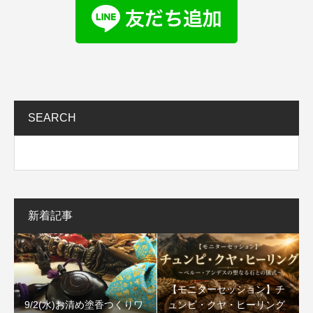
SEARCH
新着記事
【モニターセッション】チ
9/2(水)お清め塗香つくりワ
ュンピ・クヤ・ヒーリング