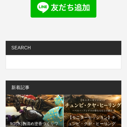
SEARCH
新着記事
【モニターセッション】チ
9/2(水)お清め塗香つくりワ
ュンピ・クヤ・ヒーリング