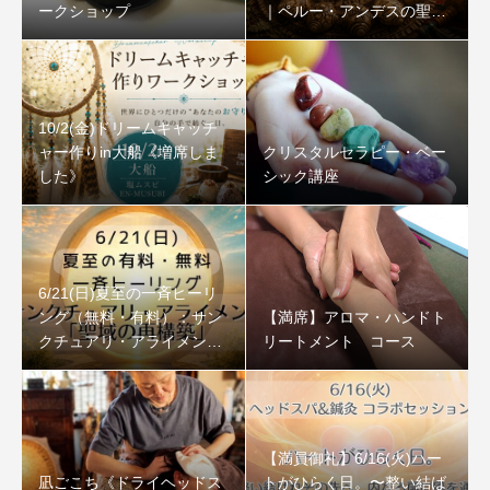
ークショップ
｜ペルー・アンデスの聖な
る石
10/2(金)ドリームキャッチ
ャー作りin大船《増席しま
クリスタルセラピー・ベー
した》
シック講座
6/21(日)夏至の一斉ヒーリ
ング（無料・有料）：サン
【満席】アロマ・ハンドト
クチュアリ・アライメント
リートメント コース
「聖域の再構築」
【満員御礼】6/16(火)ハー
凪ごこち《ドライヘッドス
トがひらく日。〜整い結ば