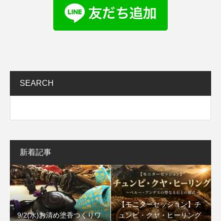
SEARCH
新着記事
【モニターセッション】チ
9/2(水)お清め塗香つくりワ
ュンピ・クヤ・ヒーリング