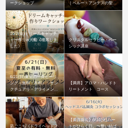
ークショップ
｜ペルー・アンデスの聖な
る石
10/2(金)ドリームキャッチ
ャー作りin大船《増席しま
クリスタルセラピー・ベー
した》
シック講座
6/21(日)夏至の一斉ヒーリ
ング（無料・有料）：サン
【満席】アロマ・ハンドト
クチュアリ・アライメント
リートメント コース
「聖域の再構築」
【満員御礼】6/16(火)ハー
凪ごこち《ドライヘッドス
トがひらく日。〜整い結ば