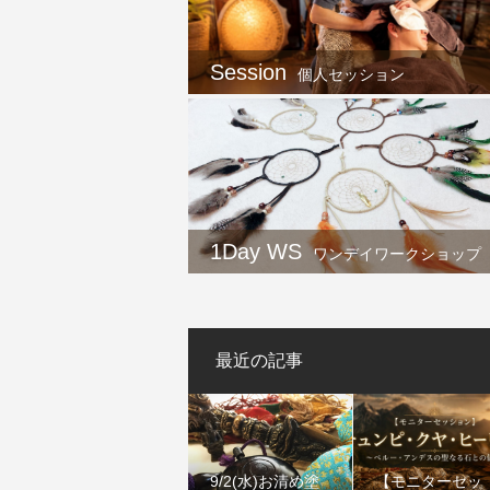
Session
個人セッション
1Day WS
ワンデイワークショップ
最近の記事
9/2(水)お清め塗
【モニターセッ