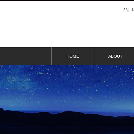
品川
HOME
ABOUT