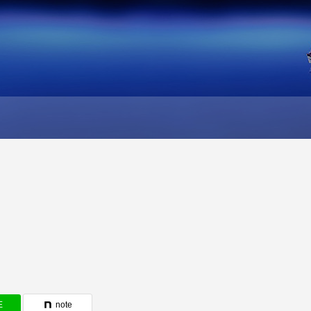
E
note