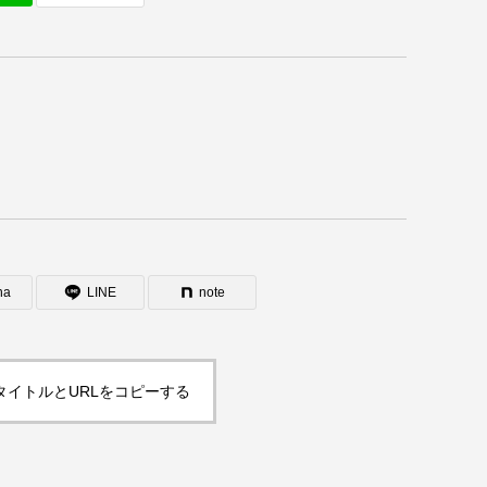
na
LINE
note
タイトルとURLをコピーする