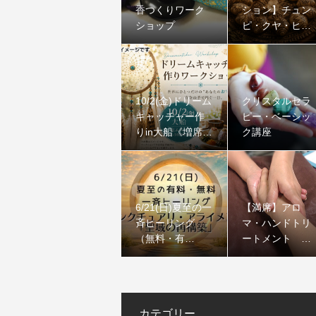
香つくりワーク
ション】チュン
ショップ
ピ・クヤ・ヒー
リング｜ペル
ー・アンデスの
聖なる石
10/2(金)ドリーム
クリスタルセラ
キャッチャー作
ピー・ベーシッ
りin大船《増席し
ク講座
ました》
6/21(日)夏至の一
【満席】アロ
斉ヒーリング
マ・ハンドトリ
（無料・有
ートメント コ
料）：サンクチ
ース
ュアリ・アライ
メント「聖域の
再構築」
カテゴリー