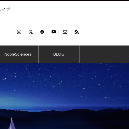
ライブ
NobleSciences
BLOG