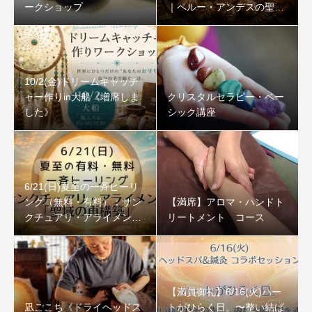
ークショップ
｜ペルー・アンデスの聖な
る石
10/2(金)ドリームキャッチ
ャー作りin大船《増席しま
クリスタルセラピー・ベー
した》
シック講座
6/21(日)夏至の一斉ヒーリ
ング（無料・有料）：サン
【満席】アロマ・ハンドト
クチュアリ・アライメント
リートメント コース
「聖域の再構築」
【満員御礼】6/16(火)ハー
凪ごこち《ドライヘッドス
トがひらく日。〜整い結ば