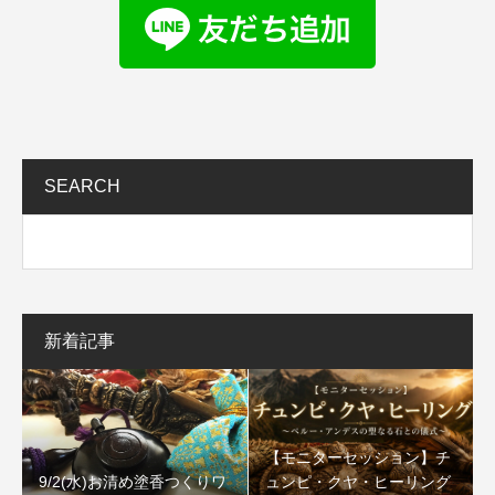
SEARCH
新着記事
【モニターセッション】チ
9/2(水)お清め塗香つくりワ
ュンピ・クヤ・ヒーリング