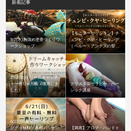
新着記事
【モニターセッション】チ
9/2(水)お清め塗香つくりワ
ュンピ・クヤ・ヒーリング
ークショップ
｜ペルー・アンデスの聖な
る石
10/2(金)ドリームキャッチ
ャー作りin大船《増席しま
クリスタルセラピー・ベー
した》
シック講座
6/21(日)夏至の一斉ヒーリ
ング（無料・有料）：サン
【満席】アロマ・ハンドト