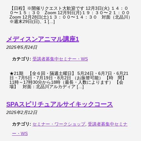
【日程】※開催リクエスト大歓迎です 12月3日(火) １４：０
０〜１５：３０ Zoom 12月9日(月)１９：３０〜２１：００
Zoom 12月28日(土)１３：００〜１４：３０ 対面（北品川）
※週末29日(日)、1 […]
メディスンアニマル講座1
2025年5月24日
カテゴリ:
受講者募集中セミナー・WS
★21期 【全６回・隔週土曜日】 5月24日・6月7日・6月21
日・7月5日・7月19日・8月2日 （お振替可能） 【時 間】
11時～17時30分から18時（最長・人数によります） 【会
場】 対面：北品川アルカディア […]
SPAスピリチュアルサイキックコース
2025年2月12日
カテゴリ:
セミナー・ワークショップ
,
受講者募集中セミナ
ー・WS