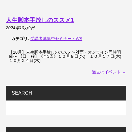
人生脚本手放しのススメ1
2024年10月9日
カテゴリ:
受講者募集中セミナー・WS
【10月】人生脚本手放しのススメ〜対面・オンライン同時開
催〜 【日 程】《全3回》１０月９日(水)、１０月１７日(木)、
１０月２４日(木)
過去のイベント
→
SEARCH