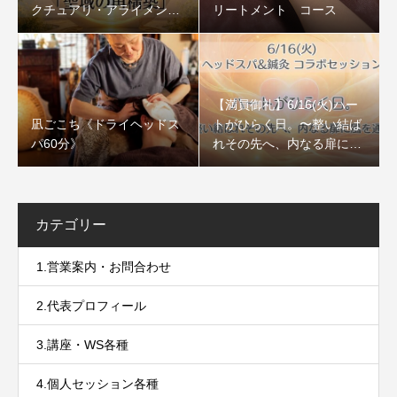
クチュアリ・アライメント
リートメント コース
「聖域の再構築」
【満員御礼】6/16(火)ハー
凪ごこち《ドライヘッドス
トがひらく日。〜整い結ば
パ60分》
れその先へ、内なる扉に風
を通すセッション〜
カテゴリー
1.営業案内・お問合わせ
2.代表プロフィール
3.講座・WS各種
4.個人セッション各種