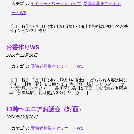
カテゴリ:
セミナー・ワークショップ
,
受講者募集中セミナ
ー・WS
【日 程】12月11日(水) 12/11(水)・14(土)浄め祓い癒しのお香
《インセンス》作り
お香作りWS
2024年12月14日
カテゴリ:
受講者募集中セミナー・WS
【日 程】12月11日(水)・12月14日(土) どちらも内容は同じ
です。 【時 間】１３時〜１７時 【会 場】シリウス・トラ
イブ北品川スタジオ 品川区北品川２丁目 （京浜急行各駅停
車「新馬場駅」北口徒歩３分）品川か […]
13時〜エニアお話会（対面）
2024年12月28日
カテゴリ:
受講者募集中セミナー・WS