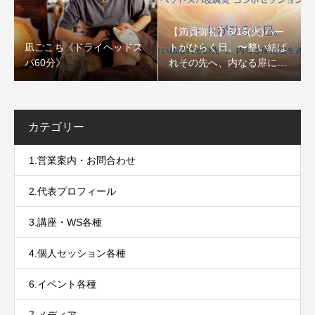
【満員御礼】6/16(火)ハー
凪ごこち《ドライヘッドス
トがひらく日。〜整い結ば
パ60分》
れその先へ、内なる扉に風
を通すセッション〜
カテゴリー
1.営業案内・お問合わせ
2.代表プロフィール
3.講座・WS各種
4.個人セッション各種
6.イベント各種