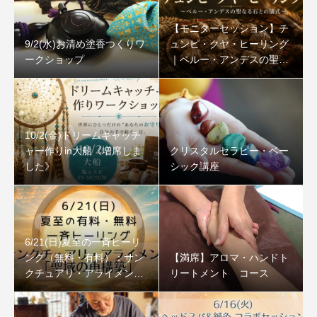
【モニターセッション】チ
9/2(水)お清め塗香つくりワ
ュンピ・クヤ・ヒーリング
ークショップ
｜ペルー・アンデスの聖な
る石
10/2(金)ドリームキャッチ
ャー作りin大船《増席しま
クリスタルセラピー・ベー
した》
シック講座
6/21(日)夏至の一斉ヒーリ
ング（無料・有料）：サン
【満席】アロマ・ハンドト
クチュアリ・アライメント
リートメント コース
「聖域の再構築」