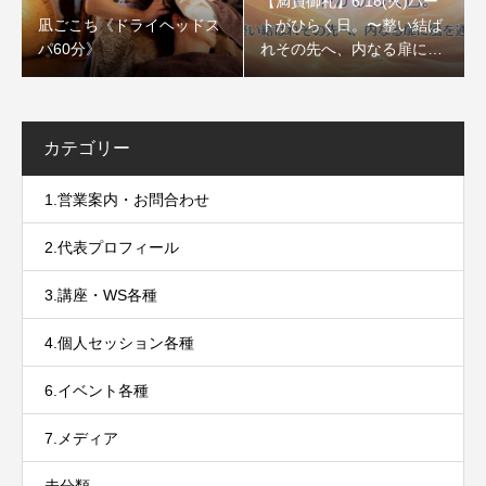
【満員御礼】6/16(火)ハー
凪ごこち《ドライヘッドス
トがひらく日。〜整い結ば
パ60分》
れその先へ、内なる扉に風
を通すセッション〜
カテゴリー
1.営業案内・お問合わせ
2.代表プロフィール
3.講座・WS各種
4.個人セッション各種
6.イベント各種
7.メディア