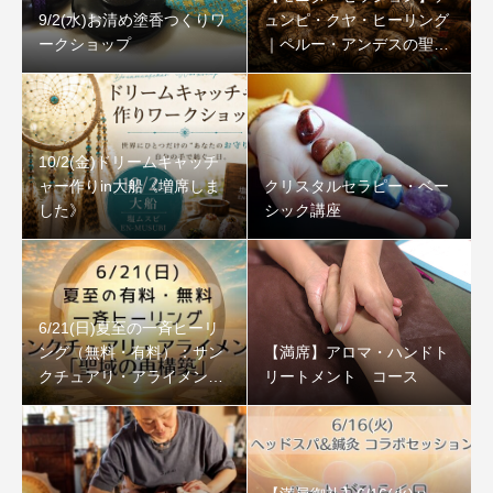
9/2(水)お清め塗香つくりワ
ュンピ・クヤ・ヒーリング
ークショップ
｜ペルー・アンデスの聖な
る石
10/2(金)ドリームキャッチ
ャー作りin大船《増席しま
クリスタルセラピー・ベー
した》
シック講座
6/21(日)夏至の一斉ヒーリ
ング（無料・有料）：サン
【満席】アロマ・ハンドト
クチュアリ・アライメント
リートメント コース
「聖域の再構築」