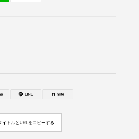
na
LINE
note
タイトルとURLをコピーする