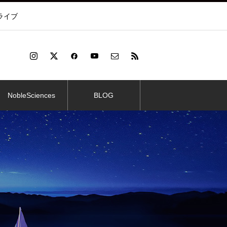
ライブ
NobleSciences
BLOG