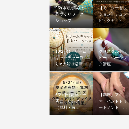
9/2(水)お清め塗
【モニターセッ
香つくりワーク
ション】チュン
ショップ
ピ・クヤ・ヒー
リング｜ペル
ー・アンデスの
聖なる石
10/2(金)ドリーム
クリスタルセラ
キャッチャー作
ピー・ベーシッ
りin大船《増席し
ク講座
ました》
6/21(日)夏至の一
【満席】アロ
斉ヒーリング
マ・ハンドトリ
（無料・有
ートメント コ
料）：サンクチ
ース
ュアリ・アライ
メント「聖域の