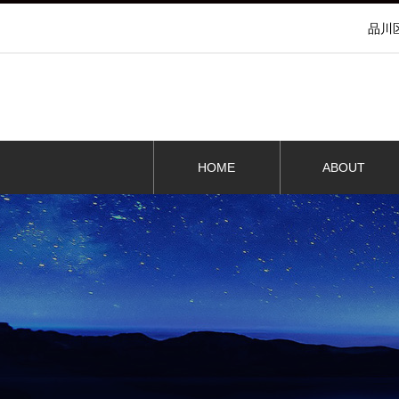
品川
HOME
ABOUT