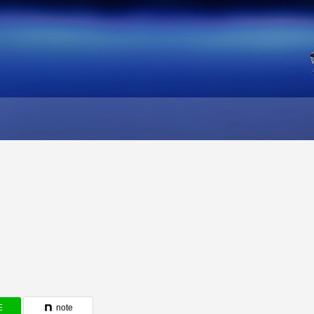
E
note