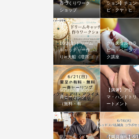
香つくりワーク
ション】チュン
ショップ
ピ・クヤ・ヒー
リング｜ペル
ー・アンデスの
聖なる石
10/2(金)ドリーム
クリスタルセラ
キャッチャー作
ピー・ベーシッ
りin大船《増席し
ク講座
ました》
6/21(日)夏至の一
【満席】アロ
斉ヒーリング
マ・ハンドトリ
（無料・有
ートメント コ
料）：サンクチ
ース
ュアリ・アライ
メント「聖域の
再構築」
凪ごこち《ドラ
【満員御礼】6/1