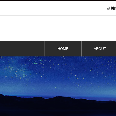
品川
HOME
ABOUT