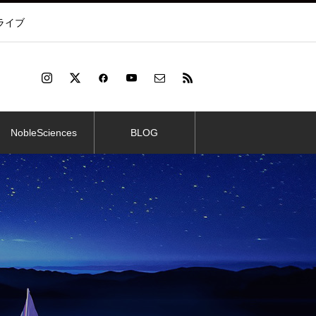
ライブ
NobleSciences
BLOG