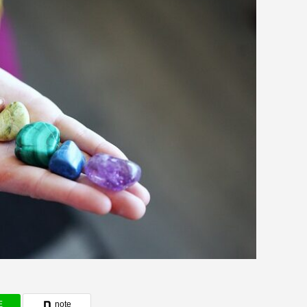
E
note