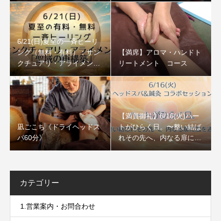
6/21(日)夏至の一斉ヒーリ
ング（無料・有料）：サン
【満席】アロマ・ハンドト
クチュアリ・アライメント
リートメント コース
「聖域の再構築」
【満員御礼】6/16(火)ハー
凪ごこち《ドライヘッドス
トがひらく日。〜整い結ば
パ60分》
れその先へ、内なる扉に風
を通すセッション〜
カテゴリー
1.営業案内・お問合わせ