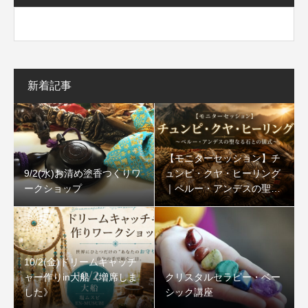
新着記事
【モニターセッション】チ
9/2(水)お清め塗香つくりワ
ュンピ・クヤ・ヒーリング
ークショップ
｜ペルー・アンデスの聖な
る石
10/2(金)ドリームキャッチ
ャー作りin大船《増席しま
クリスタルセラピー・ベー
した》
シック講座