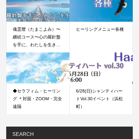
魂霊暦（たまこよみ）〜
ヒーリングメニュー各種
継続コース〜心の羅針盤
を手に、わたしを生きる
半年／一年プラン
◆セラフィム・ヒーリン
6/28(日)シャンティハー
グ ＊対面・ZOOM・完全
トVol.30イベント（浜松
遠隔
町）
SEARCH