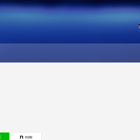
E
note