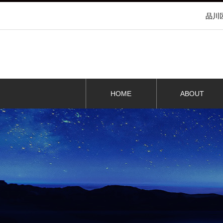
品川
HOME
ABOUT