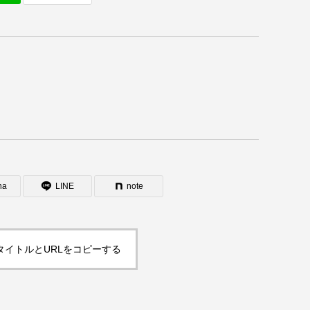
na
LINE
note
タイトルとURLをコピーする