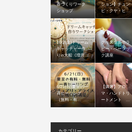
香つくりワーク
ション】チュン
ショップ
ピ・クヤ・ヒー
リング｜ペル
ー・アンデスの
聖なる石
10/2(金)ドリーム
クリスタルセラ
キャッチャー作
ピー・ベーシッ
りin大船《増席し
ク講座
ました》
6/21(日)夏至の一
【満席】アロ
斉ヒーリング
マ・ハンドトリ
（無料・有
ートメント コ
料）：サンクチ
ース
ュアリ・アライ
メント「聖域の
再構築」
カテゴリー