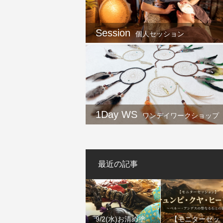
Session
個人セッション
1Day WS
ワンデイワークショップ
最近の記事
9/2(水)お清め塗
【モニターセッ