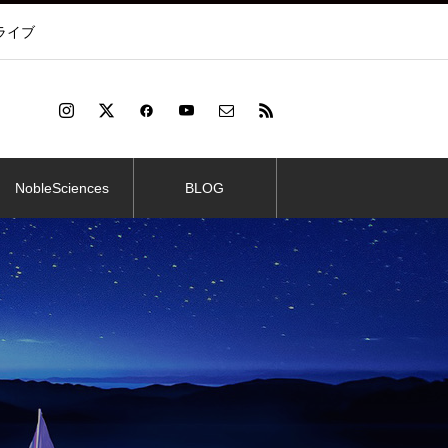
ライブ
NobleSciences
BLOG