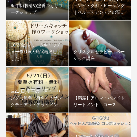
9/2(水)お清め塗香つくりワ
ュンピ・クヤ・ヒーリング
ークショップ
｜ペルー・アンデスの聖な
る石
10/2(金)ドリームキャッチ
ャー作りin大船《増席しま
クリスタルセラピー・ベー
した》
シック講座
6/21(日)夏至の一斉ヒーリ
ング（無料・有料）：サン
【満席】アロマ・ハンドト
クチュアリ・アライメント
リートメント コース
「聖域の再構築」