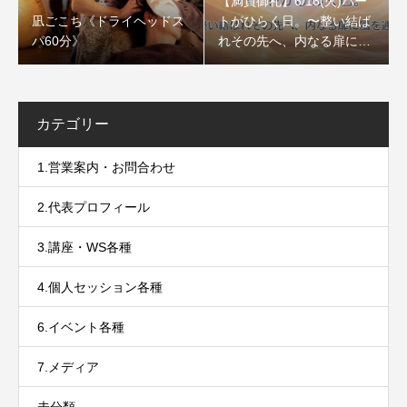
【満員御礼】6/16(火)ハー
凪ごこち《ドライヘッドス
トがひらく日。〜整い結ば
パ60分》
れその先へ、内なる扉に風
を通すセッション〜
カテゴリー
1.営業案内・お問合わせ
2.代表プロフィール
3.講座・WS各種
4.個人セッション各種
6.イベント各種
7.メディア