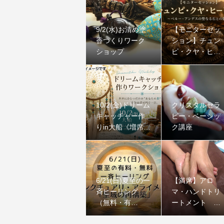
9/2(水)お清め塗
【モニターセッ
香つくりワーク
ション】チュン
ショップ
ピ・クヤ・ヒー
リング｜ペル
ー・アンデスの
聖なる石
10/2(金)ドリーム
クリスタルセラ
キャッチャー作
ピー・ベーシッ
りin大船《増席し
ク講座
ました》
6/21(日)夏至の一
【満席】アロ
斉ヒーリング
マ・ハンドトリ
（無料・有
ートメント コ
料）：サンクチ
ース