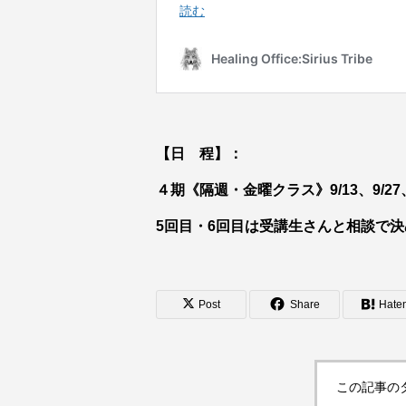
【日 程】：
４期《隔週・金曜クラス》9/13、9/27、1
5回目・6回目は受講生さんと相談で
Post
Share
Hate
この記事の