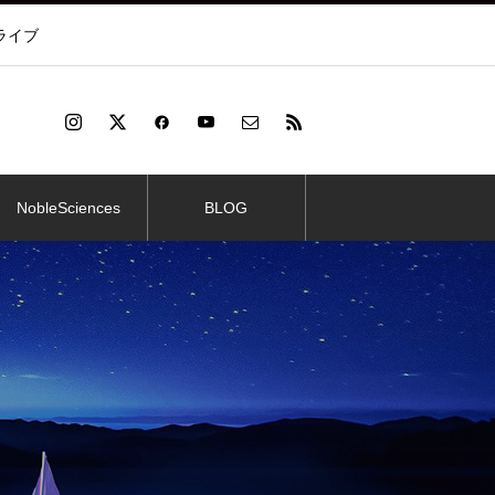
ライブ
NobleSciences
BLOG