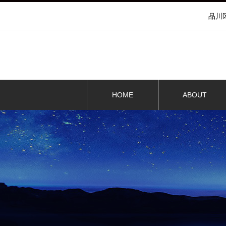
品川
HOME
ABOUT