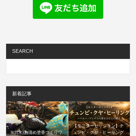
SEARCH
新着記事
【モニターセッション】チ
9/2(水)お清め塗香つくりワ
ュンピ・クヤ・ヒーリング