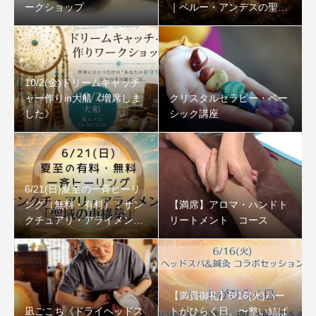
ークショップ
｜ペルー・アンデスの聖な
る石
10/2(金)ドリームキャッチ
ャー作りin大船《増席しま
クリスタルセラピー・ベー
した》
シック講座
6/21(日)夏至の一斉ヒーリ
ング（無料・有料）：サン
【満席】アロマ・ハンドト
クチュアリ・アライメント
リートメント コース
「聖域の再構築」
【満員御礼】6/16(火)ハー
凪ごこち《ドライヘッドス
トがひらく日。〜整い結ば