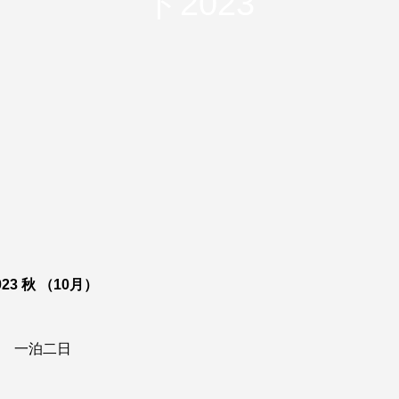
ト2023
3 秋 （10月）
) 一泊二日