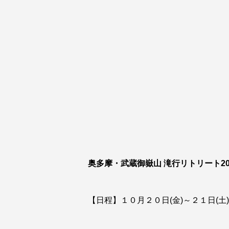
奥多摩・武蔵御嶽山 滝行リトリート202
【日程】１０月２０日(金)～２１日(土