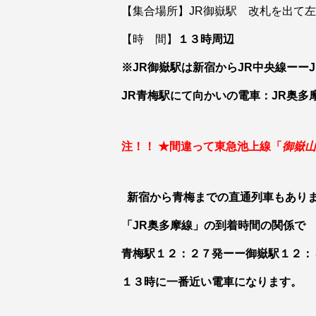
【集合場所】JR御嶽駅 改札を出て
【時 間】
１３時周辺
※JR御嶽駅は新宿からJR中央線ーー
JR青梅駅にて向かいの電車：JR奥
注！！
★間違って東急池上線「
御嶽山
新宿から青梅までの直通列車もあり
「JR奥多摩線」の到着時間の関係で
青梅駅１２：２７発ーー御嶽駅１２：
１３時に一番近い電車になります。