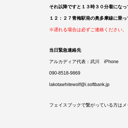
それ以降ですと１３時３０分着になっ
１２：２７青梅駅発の奥多摩線に乗っ
※遅れる場合は必ずご連絡ください。
当日緊急連絡先
アルカディア代表：武川 iPhone
090-8518-9869
lakotawhitewolf@i.softbank.jp
フェイスブックで繋がっている方はメ