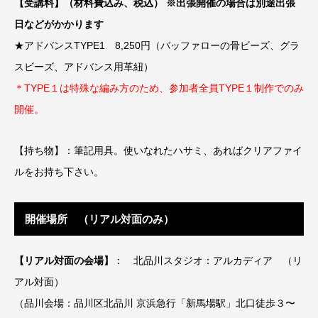
【受講料】（材料費込み、税込） ※出張開催の場合は別途出張
日などがかかります
★アドバンスTYPE1 8,250円（バッファローの骨ビーズ、グラ
スビーズ、アドバンス用革紐）
＊TYPE１は特殊な編み方のため、参加者全員TYPE１制作でのみ
開催。
【持ち物】：筆記用具。使いなれたハサミ、あればクリアファイ
ルをお持ち下さい。
開催場所 （リアル対面のみ）
【リアル対面の会場】
： 北品川スタジオ：アルカディア （リ
アル対面）
（品川会場：品川区北品川 京浜急行「新馬場駅」北口徒歩３〜